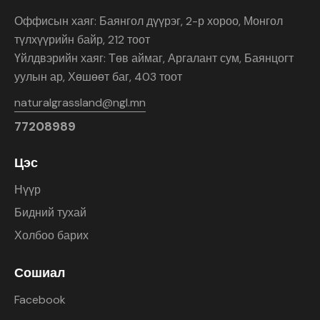
Оффисын хаяг: Баянгол дүүрэг, 2-р хороо, Монгол
түлхүүрийн байр, 212 тоот
Үйлдвэрийн хаяг: Төв аймаг, Аргалант сум, Баянцогт
уулын ар, Хөшөөт баг, 403 тоот
naturalgrassland@ngl.mn
77208989
Цэс
Нүүр
Бидний тухай
Холбоо барих
Сошиал
Facebook