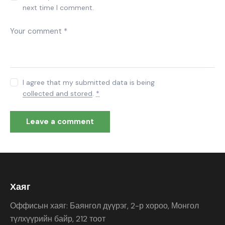
next time I comment.
I agree that my submitted data is being
collected and stored
.
*
Хаяг
Оффисын хаяг: Баянгол дүүрэг, 2-р хороо, Монгол
түлхүүрийн байр, 212 тоот