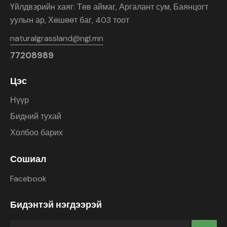
Үйлдвэрийн хаяг: Төв аймаг, Аргалант сум, Баянцогт
уулын ар, Хөшөөт баг, 403 тоот
naturalgrassland@ngl.mn
77208989
Цэс
Нүүр
Бидний тухай
Холбоо барих
Сошиал
Facebook
Бидэнтэй нэгдээрэй