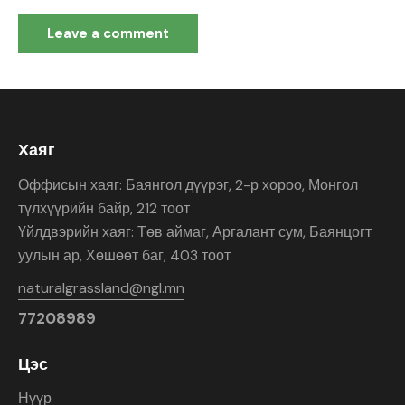
Хаяг
Оффисын хаяг: Баянгол дүүрэг, 2-р хороо, Монгол
түлхүүрийн байр, 212 тоот
Үйлдвэрийн хаяг: Төв аймаг, Аргалант сум, Баянцогт
уулын ар, Хөшөөт баг, 403 тоот
naturalgrassland@ngl.mn
77208989
Цэс
Нүүр